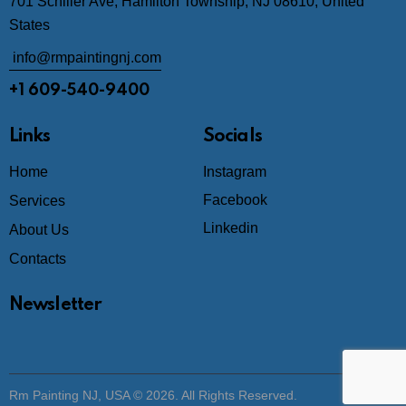
701 Schiller Ave, Hamilton Township, NJ 08610, United
States
info@rmpaintingnj.com
+1 609-540-9400
Links
Socials
Home
Instagram
Facebook
Services
Linkedin
About Us
Contacts
Newsletter
Rm Painting NJ, USA © 2026. All Rights Reserved.