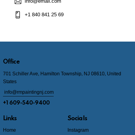
info@email.com
+1 840 841 25 69
Office
701 Schiller Ave, Hamilton Township, NJ 08610, United
States
info@rmpaintingnj.com
+1 609-540-9400
Links
Socials
Home
Instagram