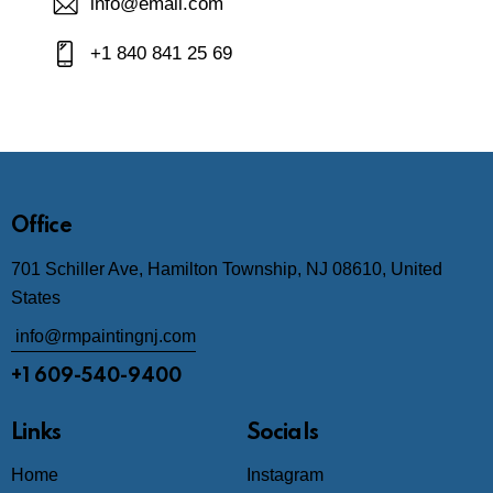
info@email.com
+1 840 841 25 69
Office
701 Schiller Ave, Hamilton Township, NJ 08610, United
States
info@rmpaintingnj.com
+1 609-540-9400
Links
Socials
Home
Instagram