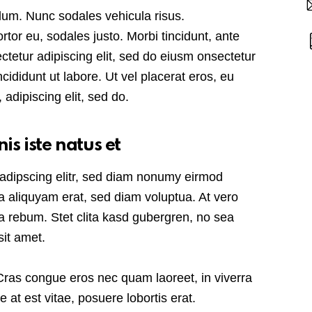
ulum. Nunc sodales vehicula risus.
rtor eu, sodales justo. Morbi tincidunt, ante
ectetur adipiscing elit, sed do eiusm onsectetur
cididunt ut labore. Ut vel placerat eros, eu
, adipiscing elit, sed do.
is iste natus et
sadipscing elitr, sed diam nonumy eirmod
a aliquyam erat, sed diam voluptua. At vero
a rebum. Stet clita kasd gubergren, no sea
it amet.
Cras congue eros nec quam laoreet, in viverra
 at est vitae, posuere lobortis erat.