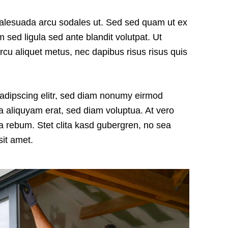
malesuada arcu sodales ut. Sed sed quam ut ex
ed ligula sed ante blandit volutpat. Ut
arcu aliquet metus, nec dapibus risus risus quis
sadipscing elitr, sed diam nonumy eirmod
a aliquyam erat, sed diam voluptua. At vero
a rebum. Stet clita kasd gubergren, no sea
it amet.