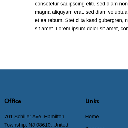
consetetur sadipscing elitr, sed diam no
magna aliquyam erat, sed diam voluptua.
et ea rebum. Stet clita kasd gubergren, 
sit amet. Lorem ipsum dolor sit amet, cons
Office
Links
701 Schiller Ave, Hamilton
Home
Township, NJ 08610, United