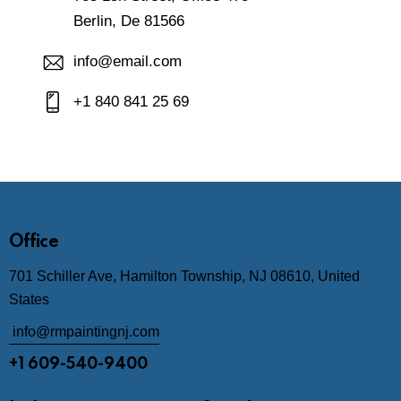
Berlin, De 81566
info@email.com
+1 840 841 25 69
Office
701 Schiller Ave, Hamilton Township, NJ 08610, United
States
info@rmpaintingnj.com
+1 609-540-9400