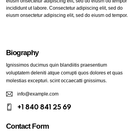
eiusm onsectetur adipiscing elit, sed do eiusm od tempor
incididunt ut labore. Consectetur adipiscing elit, sed do
eiusm onsectetur adipiscing elit, sed do eiusm od tempor.
Biography
Ignissimos ducimus quin blandiitis praesentium
voluptatem deleniti atque corrupti quos dolores et quas
molestias excepturi. scint occaecatti gnissimus.
info@example.com
E-
+1 840 841 25 69
m
P
ail:
h
Contact Form
o