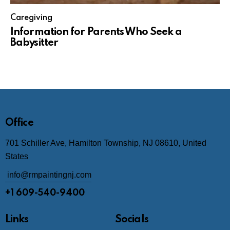
Caregiving
Information for Parents Who Seek a
Babysitter
Office
701 Schiller Ave, Hamilton Township, NJ 08610, United
States
info@rmpaintingnj.com
+1 609-540-9400
Links
Socials