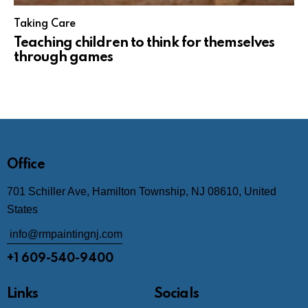
Taking Care
Teaching children to think for themselves
through games
Office
701 Schiller Ave, Hamilton Township, NJ 08610, United
States
info@rmpaintingnj.com
+1 609-540-9400
Links
Socials