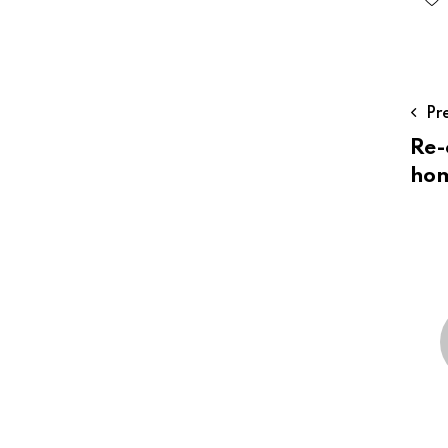
Pr
Re-
hom