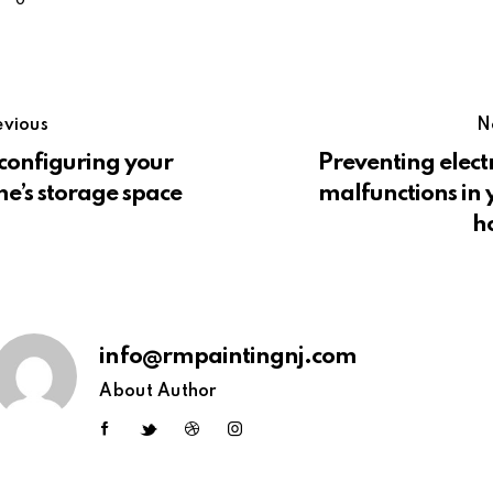
evious
N
configuring your
Preventing elect
e’s storage space
malfunctions in 
h
info@rmpaintingnj.com
About Author