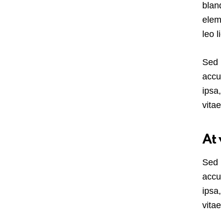
blan
elem
leo l
Sed 
accu
ipsa
vita
At 
Sed 
accu
ipsa
vitae