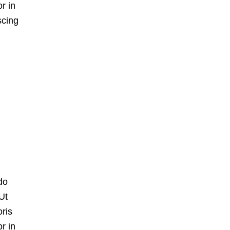
r in
scing
do
Ut
oris
r in