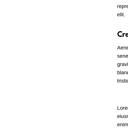
repr
elit.
Cre
Aene
sene
gravi
blan
trist
Lore
eius
enim