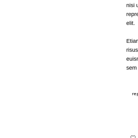
nisi
repr
elit.
Etia
risu
euis
sem 
re