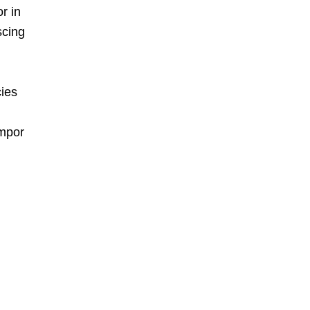
r in
scing
cies
empor