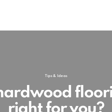
Tips & Ideas
 hardwood floor
right for you?