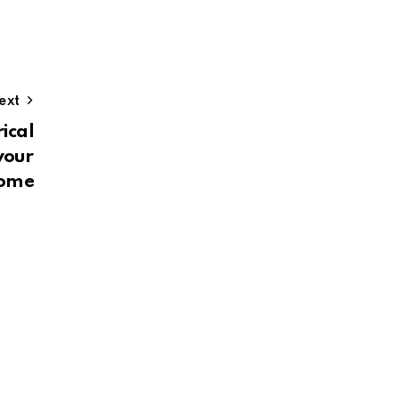
ext
rical
your
ome