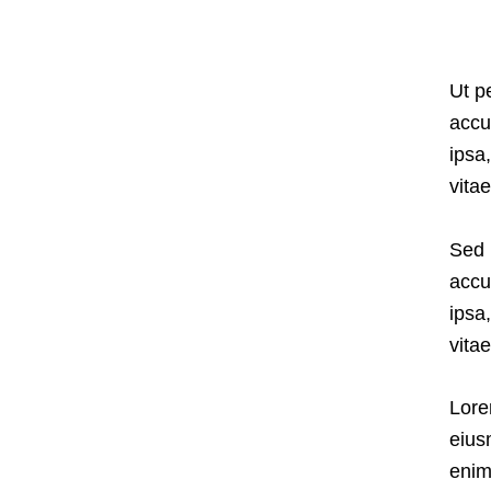
Ut p
accu
ipsa
vita
Sed 
accu
ipsa
vita
Lore
eius
enim