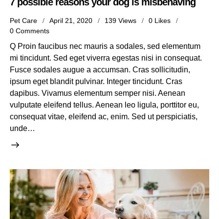
7 possible reasons your dog is misbehaving
Pet Care
April 21, 2020
139
Views
0
Likes
0
Comments
Q Proin faucibus nec mauris a sodales, sed elementum
mi tincidunt. Sed eget viverra egestas nisi in consequat.
Fusce sodales augue a accumsan. Cras sollicitudin,
ipsum eget blandit pulvinar. Integer tincidunt. Cras
dapibus. Vivamus elementum semper nisi. Aenean
vulputate eleifend tellus. Aenean leo ligula, porttitor eu,
consequat vitae, eleifend ac, enim. Sed ut perspiciatis,
unde…