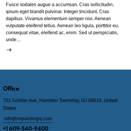
Fusce sodales augue a accumsan. Cras sollicitudin,
ipsum eget blandit pulvinar. Integer tincidunt. Cras
dapibus. Vivamus elementum semper nisi. Aenean
vulputate eleifend tellus. Aenean leo ligula, porttitor eu,
consequat vitae, eleifend ac, enim. Sed ut perspiciatis,
unde…
Office
701 Schiller Ave, Hamilton Township, NJ 08610, United
States
info@rmpaintingnj.com
+1 609-540-9400