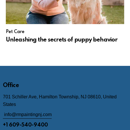
Pet Care
Unleashing the secrets of puppy behavior
Office
701 Schiller Ave, Hamilton Township, NJ 08610, United
States
info@rmpaintingnj.com
+1 609-540-9400