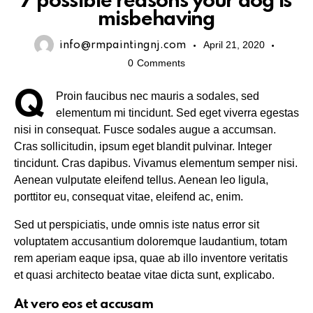
7 possible reasons your dog is
misbehaving
April 21, 2020
info@rmpaintingnj.com
0
Comments
Q
Proin faucibus nec mauris a sodales, sed
elementum mi tincidunt. Sed eget viverra egestas
nisi in consequat. Fusce sodales augue a accumsan.
Cras sollicitudin, ipsum eget blandit pulvinar. Integer
tincidunt. Cras dapibus. Vivamus elementum semper nisi.
Aenean vulputate eleifend tellus. Aenean leo ligula,
porttitor eu, consequat vitae, eleifend ac, enim.
Sed ut perspiciatis, unde omnis iste natus error sit
voluptatem accusantium doloremque laudantium, totam
rem aperiam eaque ipsa, quae ab illo inventore veritatis
et quasi architecto beatae vitae dicta sunt, explicabo.
At vero eos et accusam